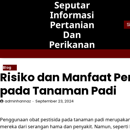
Seputar
Skip
to
Informasi
content
Pertanian
S
Dan
Perikanan
Blog
Risiko dan Manfaat P
pada Tanaman Padi
adminhannaz
September 23, 2024
Penggunaan obat pestisida pada tanaman padi merupakan 
mereka dari serangan hama dan penyakit. Namun, seperti h