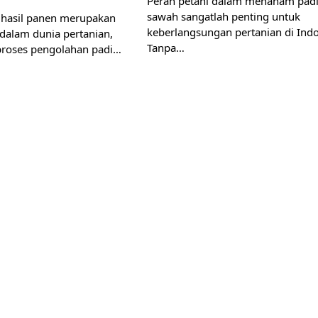
Peran petani dalam menanam padi
sawah sangatlah penting untuk
hasil panen merupakan
keberlangsungan pertanian di Indo
 dalam dunia pertanian,
Tanpa…
proses pengolahan padi…