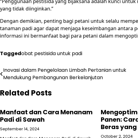
“Penggunaan pestisida yang bijaksana adalah kunci untu
yang tidak diinginkan.”
Dengan demikian, penting bagi petani untuk selalu mempe
tanaman padi agar dapat menjaga keseimbangan antara p
informasi ini bermanfaat bagi para petani dalam mengopt
Tagged
obat pestisida untuk padi
Post
Inovasi dalam Pengelolaan Limbah Pertanian untuk
Mendukung Pembangunan Berkelanjutan
navigation
Related Posts
Manfaat dan Cara Menanam
Mengoptima
Padi di Sawah
Panen: Cara
Beras yang 
September 14, 2024
October 2, 2024