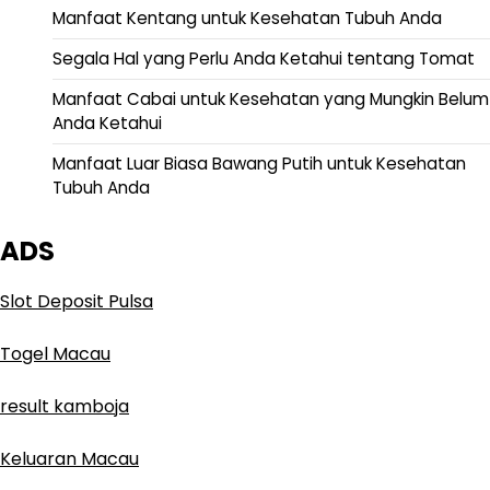
Manfaat Kentang untuk Kesehatan Tubuh Anda
Segala Hal yang Perlu Anda Ketahui tentang Tomat
Manfaat Cabai untuk Kesehatan yang Mungkin Belum
Anda Ketahui
Manfaat Luar Biasa Bawang Putih untuk Kesehatan
Tubuh Anda
ADS
Slot Deposit Pulsa
Togel Macau
result kamboja
Keluaran Macau