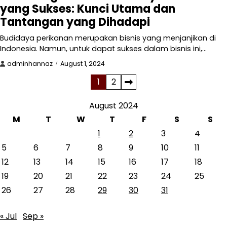
yang Sukses: Kunci Utama dan
Tantangan yang Dihadapi
Budidaya perikanan merupakan bisnis yang menjanjikan di
Indonesia. Namun, untuk dapat sukses dalam bisnis ini,…
adminhannaz
August 1, 2024
Posts
1
2
pagination
August 2024
M
T
W
T
F
S
S
1
2
3
4
5
6
7
8
9
10
11
12
13
14
15
16
17
18
19
20
21
22
23
24
25
26
27
28
29
30
31
« Jul
Sep »