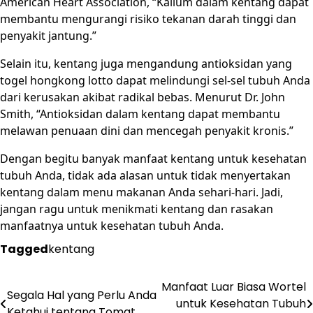
American Heart Association, “Kalium dalam kentang dapat
membantu mengurangi risiko tekanan darah tinggi dan
penyakit jantung.”
Selain itu, kentang juga mengandung antioksidan yang
togel hongkong lotto
dapat melindungi sel-sel tubuh Anda
dari kerusakan akibat radikal bebas. Menurut Dr. John
Smith, “Antioksidan dalam kentang dapat membantu
melawan penuaan dini dan mencegah penyakit kronis.”
Dengan begitu banyak manfaat kentang untuk kesehatan
tubuh Anda, tidak ada alasan untuk tidak menyertakan
kentang dalam menu makanan Anda sehari-hari. Jadi,
jangan ragu untuk menikmati kentang dan rasakan
manfaatnya untuk kesehatan tubuh Anda.
Tagged
kentang
Post
Manfaat Luar Biasa Wortel
Segala Hal yang Perlu Anda
untuk Kesehatan Tubuh
Ketahui tentang Tomat