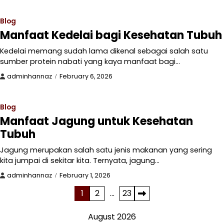
Blog
Manfaat Kedelai bagi Kesehatan Tubuh
Kedelai memang sudah lama dikenal sebagai salah satu
sumber protein nabati yang kaya manfaat bagi…
adminhannaz
February 6, 2026
Blog
Manfaat Jagung untuk Kesehatan
Tubuh
Jagung merupakan salah satu jenis makanan yang sering
kita jumpai di sekitar kita. Ternyata, jagung…
adminhannaz
February 1, 2026
Posts
1
2
…
23
pagination
August 2026