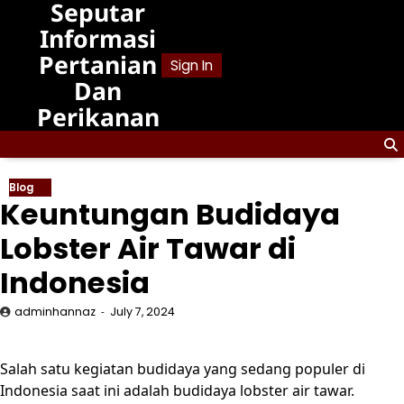
Seputar
Skip
to
Informasi
content
Pertanian
Sign In
Dan
Perikanan
Blog
Keuntungan Budidaya
Lobster Air Tawar di
Indonesia
adminhannaz
July 7, 2024
Salah satu kegiatan budidaya yang sedang populer di
Indonesia saat ini adalah budidaya lobster air tawar.