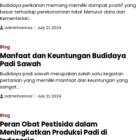
Budidaya perikanan memang memiliki dampak positif yang
besar terhadap perekonomian lokal. Menurut data dari
Kementerian…
adminhannaz
July 21, 2024
Blog
Manfaat dan Keuntungan Budidaya
Padi Sawah
Budidaya padi sawah merupakan salah satu kegiatan
pertanian yang memiliki manfaat dan keuntungan yang
sangat…
adminhannaz
July 21, 2024
Blog
Peran Obat Pestisida dalam
Meningkatkan Produksi Padi di