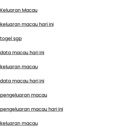
Keluaran Macau
keluaran macau hari ini
togel sgp
data macau hari ini
keluaran macau
data macau hari ini
pengeluaran macau
pengeluaran macau hari ini
keluaran macau