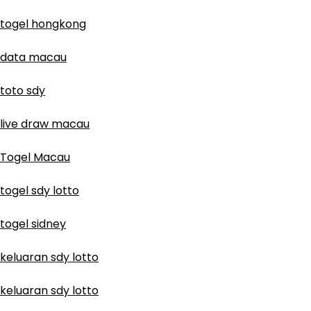
togel hongkong
data macau
toto sdy
live draw macau
Togel Macau
togel sdy lotto
togel sidney
keluaran sdy lotto
keluaran sdy lotto