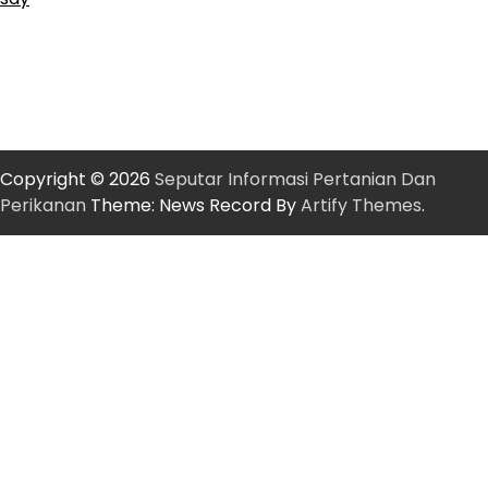
Copyright © 2026
Seputar Informasi Pertanian Dan
Perikanan
Theme: News Record By
Artify Themes
.