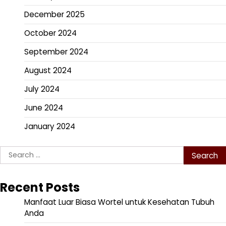
December 2025
October 2024
September 2024
August 2024
July 2024
June 2024
January 2024
Search
for:
Recent Posts
Manfaat Luar Biasa Wortel untuk Kesehatan Tubuh
Anda