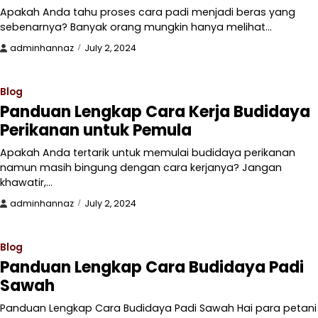
Apakah Anda tahu proses cara padi menjadi beras yang
sebenarnya? Banyak orang mungkin hanya melihat…
adminhannaz
July 2, 2024
Blog
Panduan Lengkap Cara Kerja Budidaya
Perikanan untuk Pemula
Apakah Anda tertarik untuk memulai budidaya perikanan
namun masih bingung dengan cara kerjanya? Jangan
khawatir,…
adminhannaz
July 2, 2024
Blog
Panduan Lengkap Cara Budidaya Padi
Sawah
Panduan Lengkap Cara Budidaya Padi Sawah Hai para petani