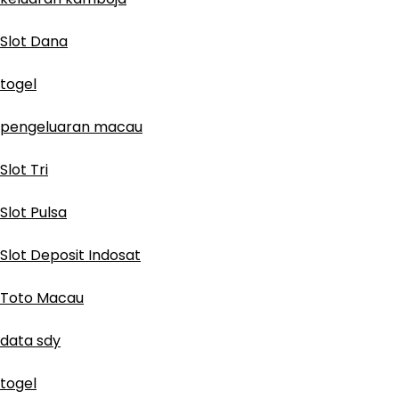
Slot Dana
togel
pengeluaran macau
Slot Tri
Slot Pulsa
Slot Deposit Indosat
Toto Macau
data sdy
togel