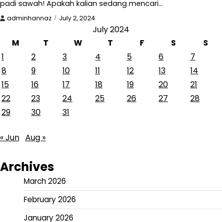
padi sawah! Apakah kalian sedang mencari…
adminhannaz
July 2, 2024
July 2024
M
T
W
T
F
S
S
1
2
3
4
5
6
7
8
9
10
11
12
13
14
15
16
17
18
19
20
21
22
23
24
25
26
27
28
29
30
31
« Jun
Aug »
Archives
March 2026
February 2026
January 2026