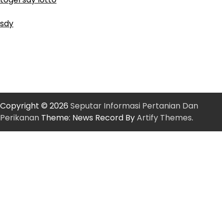
sdy
Copyright © 2026
Seputar Informasi Pertanian Dan
Perikanan
Theme: News Record By
Artify Themes
.