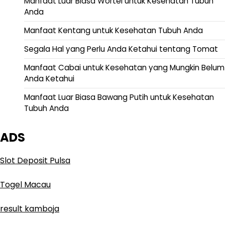
Manfaat Luar Biasa Wortel untuk Kesehatan Tubuh
Anda
Manfaat Kentang untuk Kesehatan Tubuh Anda
Segala Hal yang Perlu Anda Ketahui tentang Tomat
Manfaat Cabai untuk Kesehatan yang Mungkin Belum
Anda Ketahui
Manfaat Luar Biasa Bawang Putih untuk Kesehatan
Tubuh Anda
ADS
Slot Deposit Pulsa
Togel Macau
result kamboja