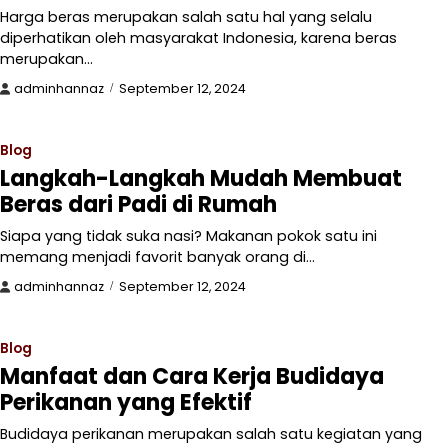
Harga beras merupakan salah satu hal yang selalu
diperhatikan oleh masyarakat Indonesia, karena beras
merupakan…
adminhannaz
September 12, 2024
Blog
Langkah-Langkah Mudah Membuat
Beras dari Padi di Rumah
Siapa yang tidak suka nasi? Makanan pokok satu ini
memang menjadi favorit banyak orang di…
adminhannaz
September 12, 2024
Blog
Manfaat dan Cara Kerja Budidaya
Perikanan yang Efektif
Budidaya perikanan merupakan salah satu kegiatan yang