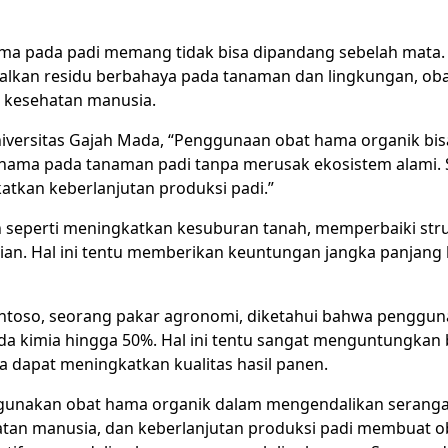
a pada padi memang tidak bisa dipandang sebelah mata.
alkan residu berbahaya pada tanaman dan lingkungan, ob
 kesehatan manusia.
 Universitas Gajah Mada, “Penggunaan obat hama organik bis
 hama pada tanaman padi tanpa merusak ekosistem alami. 
katkan keberlanjutan produksi padi.”
n seperti meningkatkan kesuburan tanah, memperbaiki str
an. Hal ini tentu memberikan keuntungan jangka panjang 
 Santoso, seorang pakar agronomi, diketahui bahwa penggu
a kimia hingga 50%. Hal ini tentu sangat menguntungkan 
a dapat meningkatkan kualitas hasil panen.
menggunakan obat hama organik dalam mengendalikan seran
atan manusia, dan keberlanjutan produksi padi membuat o