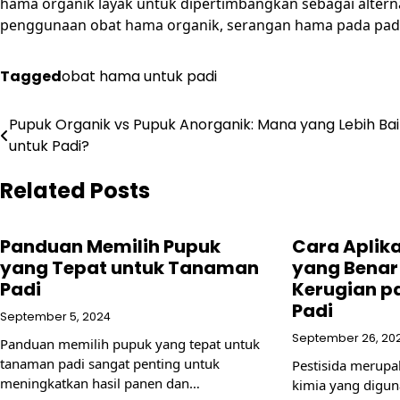
hama organik layak untuk dipertimbangkan sebagai alter
penggunaan obat hama organik, serangan hama pada padi d
Tagged
obat hama untuk padi
Post
Pupuk Organik vs Pupuk Anorganik: Mana yang Lebih Bai
untuk Padi?
navigation
Related Posts
Panduan Memilih Pupuk
Cara Aplika
yang Tepat untuk Tanaman
yang Benar
Padi
Kerugian 
Padi
September 5, 2024
September 26, 20
Panduan memilih pupuk yang tepat untuk
tanaman padi sangat penting untuk
Pestisida merupa
meningkatkan hasil panen dan…
kimia yang digu