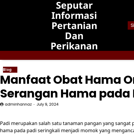
Seputar
Skip
to
Informasi
content
Pertanian
S
Dan
Perikanan
Blog
Manfaat Obat Hama O
Serangan Hama pada 
adminhannaz
July 9, 2024
Padi merupakan salah satu tanaman pangan yang sangat 
hama pada padi seringkali menjadi momok yang mengancam 