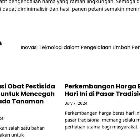
natif pengendalian hama yang ramah lingkungan. Semoga 
apat diminimalisir dan hasil panen petani semakin menin
k
Inovasi Teknologi dalam Pengelolaan Limbah Per
si Obat Pestisida
Perkembangan Harga 
 untuk Mencegah
Hari Ini di Pasar Tradis
pada Tanaman
July 7, 2024
Perkembangan harga beras hari ini
24
pasar tradisional memang selalu m
perhatian utama bagi masyarakat
kan salah satu bahan
nakan untuk