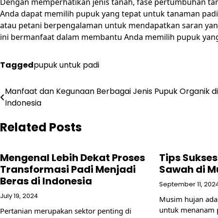
Dengan memperhatikan jenis tanah, fase pertumbuhan tan
Anda dapat memilih pupuk yang tepat untuk tanaman padi 
atau petani berpengalaman untuk mendapatkan saran yang 
ini bermanfaat dalam membantu Anda memilih pupuk yang
Tagged
pupuk untuk padi
Post
Manfaat dan Kegunaan Berbagai Jenis Pupuk Organik di
Indonesia
navigation
Related Posts
Mengenal Lebih Dekat Proses
Tips Sukse
Transformasi Padi Menjadi
Sawah di M
Beras di Indonesia
September 11, 202
July 19, 2024
Musim hujan adal
untuk menanam p
Pertanian merupakan sektor penting di