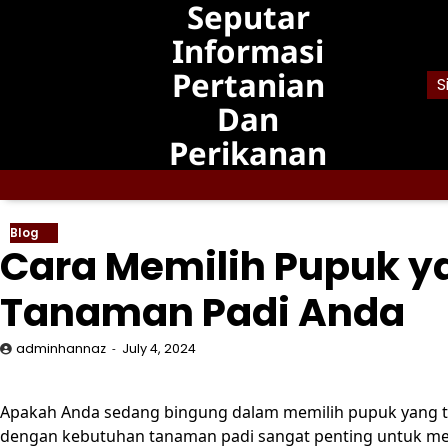
Seputar
Skip
to
Informasi
content
Pertanian
S
Dan
Perikanan
Blog
Cara Memilih Pupuk y
Tanaman Padi Anda
adminhannaz
July 4, 2024
Apakah Anda sedang bingung dalam memilih pupuk yang t
dengan kebutuhan tanaman padi sangat penting untuk mem