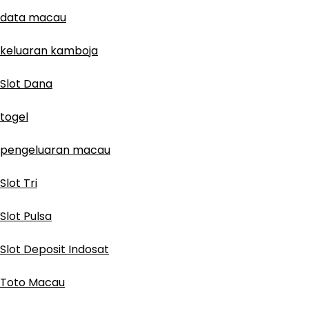
data macau
keluaran kamboja
Slot Dana
togel
pengeluaran macau
Slot Tri
Slot Pulsa
Slot Deposit Indosat
Toto Macau