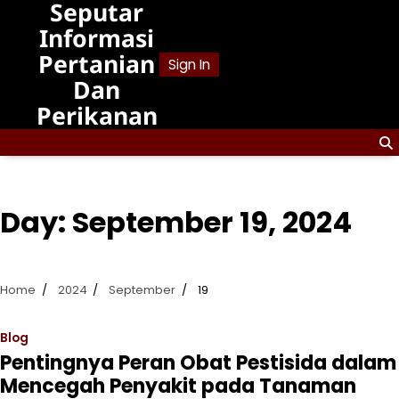
Seputar
Skip
to
Informasi
content
Pertanian
Sign In
Dan
Perikanan
Day:
September 19, 2024
Home
2024
September
19
Blog
Pentingnya Peran Obat Pestisida dalam
Mencegah Penyakit pada Tanaman