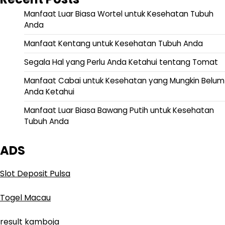
Manfaat Luar Biasa Wortel untuk Kesehatan Tubuh
Anda
Manfaat Kentang untuk Kesehatan Tubuh Anda
Segala Hal yang Perlu Anda Ketahui tentang Tomat
Manfaat Cabai untuk Kesehatan yang Mungkin Belum
Anda Ketahui
Manfaat Luar Biasa Bawang Putih untuk Kesehatan
Tubuh Anda
ADS
Slot Deposit Pulsa
Togel Macau
result kamboja