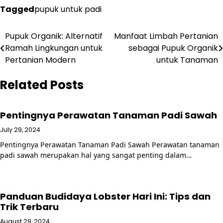
Tagged
pupuk untuk padi
Post
Pupuk Organik: Alternatif
Manfaat Limbah Pertanian
Ramah Lingkungan untuk
sebagai Pupuk Organik
navigation
Pertanian Modern
untuk Tanaman
Related Posts
Pentingnya Perawatan Tanaman Padi Sawah
July 29, 2024
Pentingnya Perawatan Tanaman Padi Sawah Perawatan tanaman
padi sawah merupakan hal yang sangat penting dalam…
Panduan Budidaya Lobster Hari Ini: Tips dan
Trik Terbaru
August 29, 2024