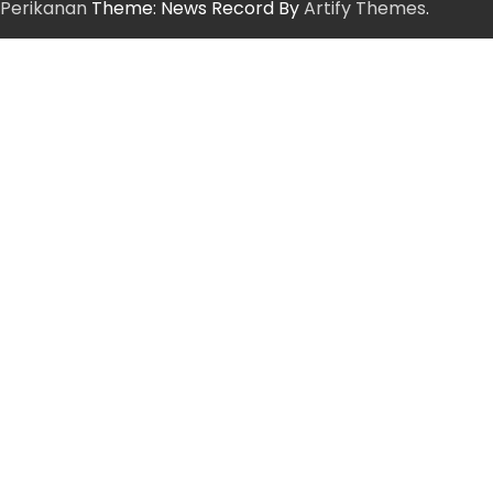
Perikanan
Theme: News Record By
Artify Themes
.