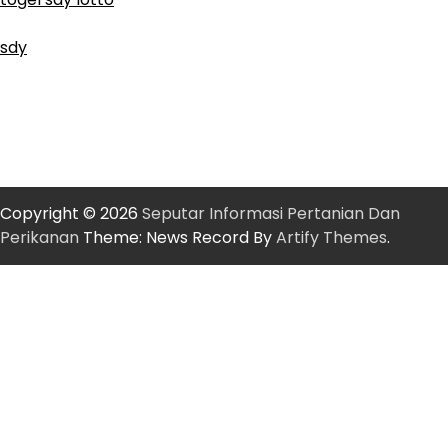
sdy
Copyright © 2026
Seputar Informasi Pertanian Dan
Perikanan
Theme: News Record By
Artify Themes
.