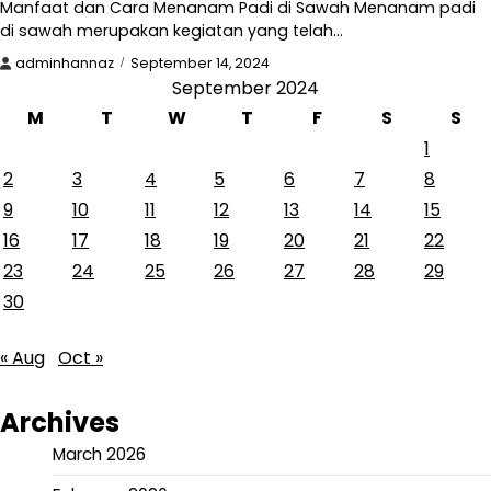
Manfaat dan Cara Menanam Padi di Sawah Menanam padi
di sawah merupakan kegiatan yang telah…
adminhannaz
September 14, 2024
September 2024
M
T
W
T
F
S
S
1
2
3
4
5
6
7
8
9
10
11
12
13
14
15
16
17
18
19
20
21
22
23
24
25
26
27
28
29
30
« Aug
Oct »
Archives
March 2026