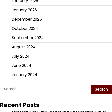
February 2026
January 2026
December 2025
October 2024
September 2024
August 2024
July 2024
June 2024
January 2024
Search
for:
Recent Posts