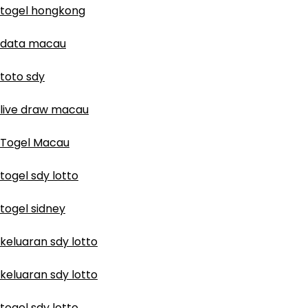
togel hongkong
data macau
toto sdy
live draw macau
Togel Macau
togel sdy lotto
togel sidney
keluaran sdy lotto
keluaran sdy lotto
togel sdy lotto