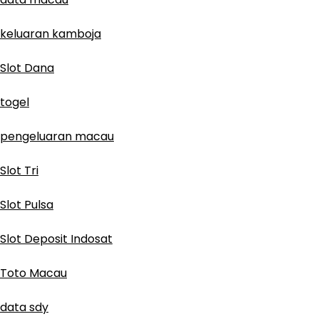
keluaran kamboja
Slot Dana
togel
pengeluaran macau
Slot Tri
Slot Pulsa
Slot Deposit Indosat
Toto Macau
data sdy