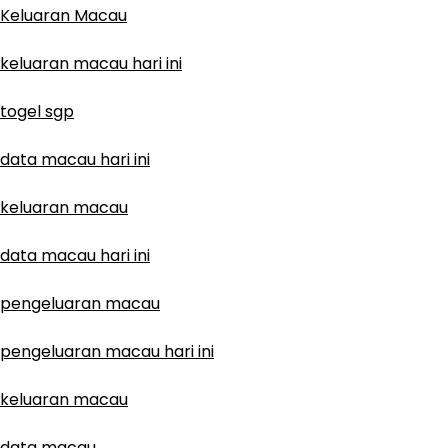
Keluaran Macau
keluaran macau hari ini
togel sgp
data macau hari ini
keluaran macau
data macau hari ini
pengeluaran macau
pengeluaran macau hari ini
keluaran macau
data macau