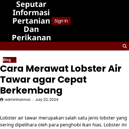
Seputar
Skip
to
Informasi
content
Pertanian
Sign In
Dan
Perikanan
Blog
Cara Merawat Lobster Air
Tawar agar Cepat
Berkembang
adminhannaz
July 22, 2024
Lobster air tawar merupakan salah satu jenis lobster yang
sering dipelihara oleh para penghobi ikan hias. Lobster ini