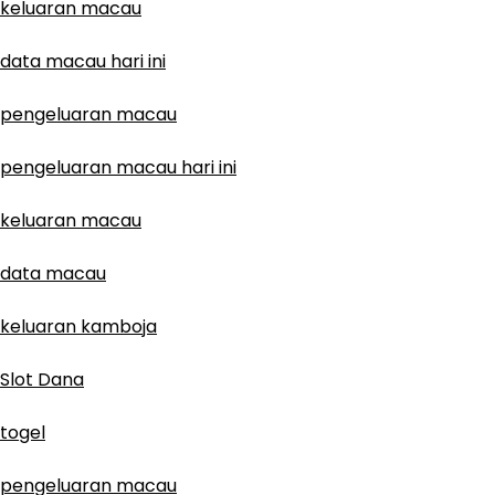
keluaran macau
data macau hari ini
pengeluaran macau
pengeluaran macau hari ini
keluaran macau
data macau
keluaran kamboja
Slot Dana
togel
pengeluaran macau