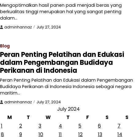
Mengoptimalkan hasil panen padi menjadi beras yang
berkualitas tinggi merupakan hal yang sangat penting
dalam…
adminhannaz
July 27, 2024
Blog
Peran Penting Pelatihan dan Edukasi
dalam Pengembangan Budidaya
Perikanan di Indonesia
Peran Penting Pelatihan dan Edukasi dalam Pengembangan
Budidaya Perikanan di Indonesia Indonesia sebagai negara
maritim…
adminhannaz
July 27, 2024
July 2024
M
T
W
T
F
S
S
1
2
3
4
5
6
7
8
9
10
11
12
13
14