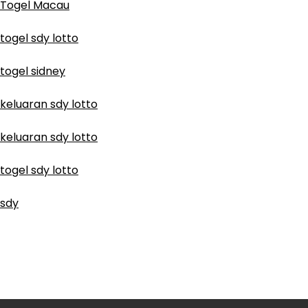
Togel Macau
togel sdy lotto
togel sidney
keluaran sdy lotto
keluaran sdy lotto
togel sdy lotto
sdy