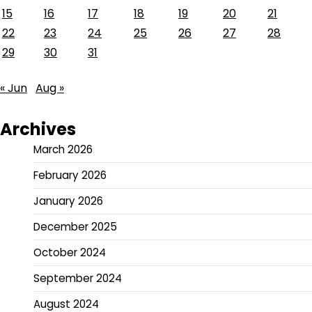
15
16
17
18
19
20
21
22
23
24
25
26
27
28
29
30
31
« Jun
Aug »
Archives
March 2026
February 2026
January 2026
December 2025
October 2024
September 2024
August 2024