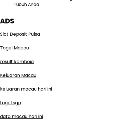
Tubuh Anda
ADS
Slot Deposit Pulsa
Togel Macau
result kamboja
Keluaran Macau
keluaran macau hari ini
togel sgp
data macau hari ini