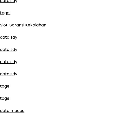
data sdy
togel
Slot Garansi Kekalahan
data sdy
data sdy
data sdy
data sdy
togel
togel
data macau