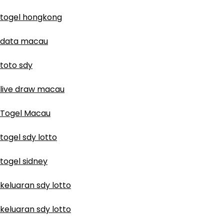
togel hongkong
data macau
toto sdy
live draw macau
Togel Macau
togel sdy lotto
togel sidney
keluaran sdy lotto
keluaran sdy lotto