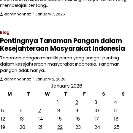
mempelajari tentang…
adminhannaz
January 7, 2026
Blog
Pentingnya Tanaman Pangan dalam
Kesejahteraan Masyarakat Indonesia
Tanaman pangan memiliki peran yang sangat penting
dalam kesejahteraan masyarakat Indonesia. Tanaman
pangan tidak hanya…
adminhannaz
January 2, 2026
January 2026
M
T
W
T
F
S
S
1
2
3
4
5
6
7
8
9
10
11
12
13
14
15
16
17
18
19
20
21
22
23
24
25