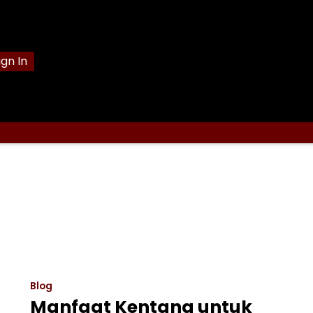
ign In
Blog
Manfaat Kentang untuk