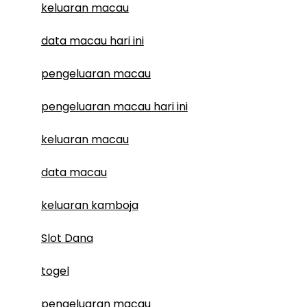
keluaran macau
data macau hari ini
pengeluaran macau
pengeluaran macau hari ini
keluaran macau
data macau
keluaran kamboja
Slot Dana
togel
pengeluaran macau