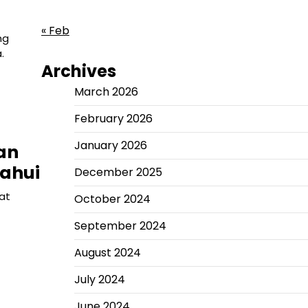
« Feb
ng
.
Archives
March 2026
February 2026
January 2026
an
ahui
December 2025
at
October 2024
September 2024
August 2024
July 2024
June 2024