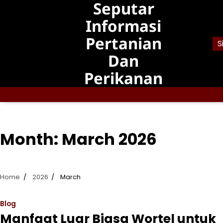
Seputar
Skip
to
Informasi
content
Pertanian
S
Dan
Perikanan
Month:
March 2026
Home
2026
March
Blog
Manfaat Luar Biasa Wortel untuk