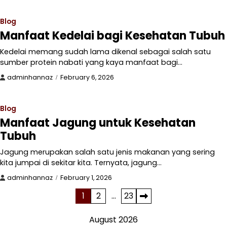
Blog
Manfaat Kedelai bagi Kesehatan Tubuh
Kedelai memang sudah lama dikenal sebagai salah satu
sumber protein nabati yang kaya manfaat bagi…
adminhannaz
February 6, 2026
Blog
Manfaat Jagung untuk Kesehatan
Tubuh
Jagung merupakan salah satu jenis makanan yang sering
kita jumpai di sekitar kita. Ternyata, jagung…
adminhannaz
February 1, 2026
Posts
1
2
…
23
pagination
August 2026