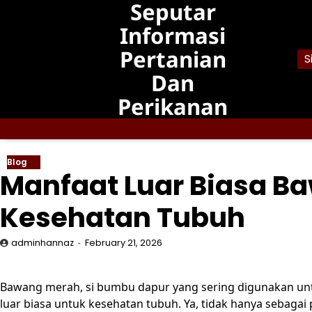
Seputar
Skip
to
Informasi
content
Pertanian
S
Dan
Perikanan
Blog
Manfaat Luar Biasa B
Kesehatan Tubuh
adminhannaz
February 21, 2026
Bawang merah, si bumbu dapur yang sering digunakan un
luar biasa untuk kesehatan tubuh. Ya, tidak hanya seba