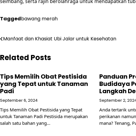
seimbang, serta rajin berolahraga untuk mendapatkan tub
Tagged
bawang merah
Post
Manfaat dan Khasiat Ubi Jalar untuk Kesehatan
navigation
Related Posts
Tips Memilih Obat Pestisida
Panduan Pr
yang Tepat untuk Tanaman
Budidaya P
Padi
Langkah De
September 6, 2024
September 2, 202
Tips Memilih Obat Pestisida yang Tepat
Anda tertarik un
untuk Tanaman Padi Pestisida merupakan
perikanan namun 
salah satu bahan yang…
mana? Tenang, P