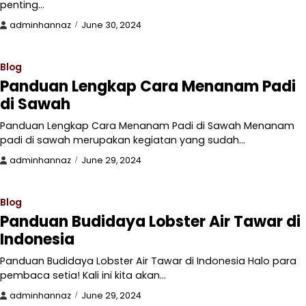
penting…
adminhannaz
June 30, 2024
Blog
Panduan Lengkap Cara Menanam Padi
di Sawah
Panduan Lengkap Cara Menanam Padi di Sawah Menanam
padi di sawah merupakan kegiatan yang sudah…
adminhannaz
June 29, 2024
Blog
Panduan Budidaya Lobster Air Tawar di
Indonesia
Panduan Budidaya Lobster Air Tawar di Indonesia Halo para
pembaca setia! Kali ini kita akan…
adminhannaz
June 29, 2024