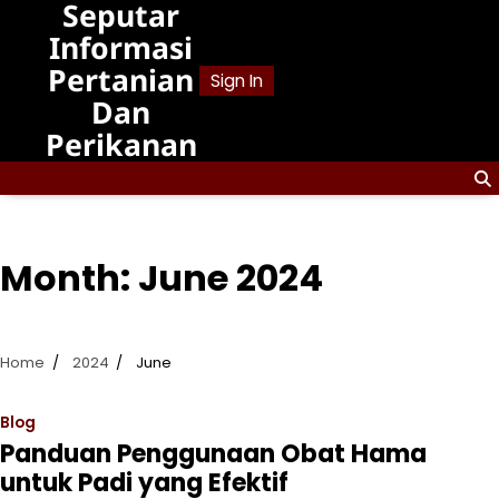
Seputar
Skip
to
Informasi
content
Pertanian
Sign In
Dan
Perikanan
Month:
June 2024
Home
2024
June
Blog
Panduan Penggunaan Obat Hama
untuk Padi yang Efektif