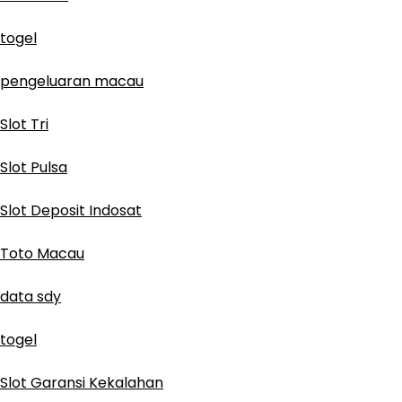
togel
pengeluaran macau
Slot Tri
Slot Pulsa
Slot Deposit Indosat
Toto Macau
data sdy
togel
Slot Garansi Kekalahan