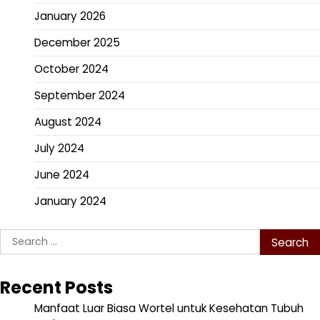
January 2026
December 2025
October 2024
September 2024
August 2024
July 2024
June 2024
January 2024
Search
for:
Recent Posts
Manfaat Luar Biasa Wortel untuk Kesehatan Tubuh