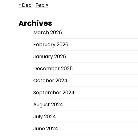
« Dec
Feb »
Archives
March 2026
February 2026
January 2026
December 2025
October 2024
September 2024
August 2024
July 2024
June 2024