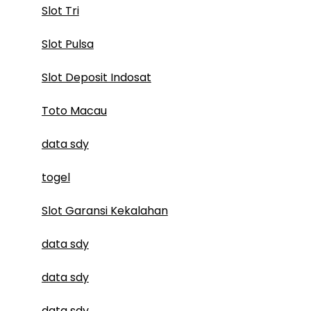
Slot Tri
Slot Pulsa
Slot Deposit Indosat
Toto Macau
data sdy
togel
Slot Garansi Kekalahan
data sdy
data sdy
data sdy