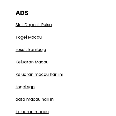
ADS
Slot Deposit Pulsa
Togel Macau
result kamboja
Keluaran Macau
keluaran macau hari ini
togel sgp
data macau hari ini
keluaran macau