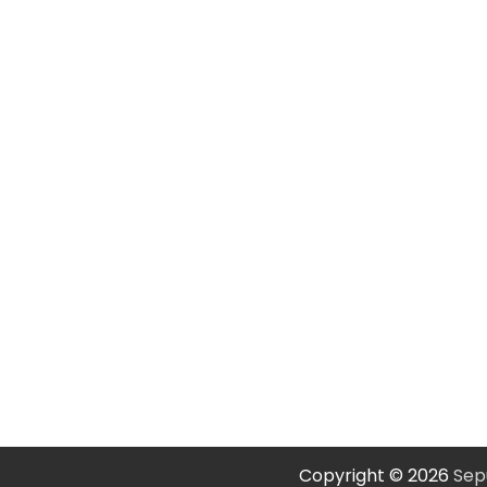
Copyright © 2026
Sep