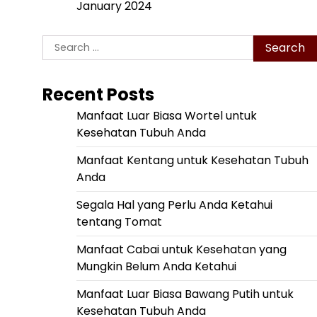
January 2024
Search
for:
Recent Posts
Manfaat Luar Biasa Wortel untuk
Kesehatan Tubuh Anda
Manfaat Kentang untuk Kesehatan Tubuh
Anda
Segala Hal yang Perlu Anda Ketahui
tentang Tomat
Manfaat Cabai untuk Kesehatan yang
Mungkin Belum Anda Ketahui
Manfaat Luar Biasa Bawang Putih untuk
Kesehatan Tubuh Anda