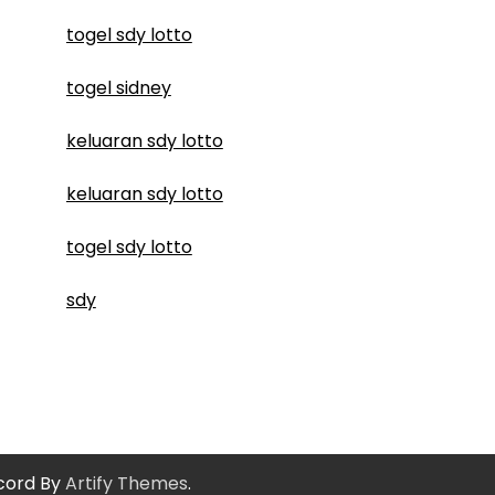
togel sdy lotto
togel sidney
keluaran sdy lotto
keluaran sdy lotto
togel sdy lotto
sdy
cord By
Artify Themes
.