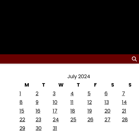
July 2024
M
T
W
T
F
S
S
1
2
3
4
5
6
7
8
9
10
11
12
13
14
15
16
17
18
19
20
21
22
23
24
25
26
27
28
29
30
31