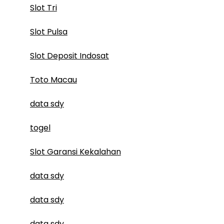
Slot Tri
Slot Pulsa
Slot Deposit Indosat
Toto Macau
data sdy
togel
Slot Garansi Kekalahan
data sdy
data sdy
data sdy