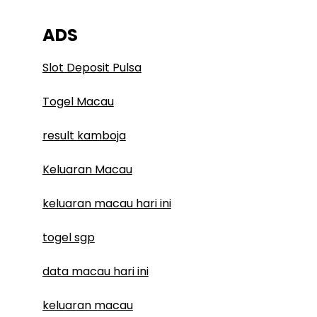
ADS
Slot Deposit Pulsa
Togel Macau
result kamboja
Keluaran Macau
keluaran macau hari ini
togel sgp
data macau hari ini
keluaran macau