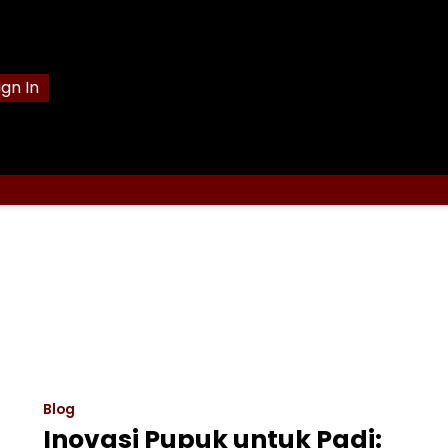
ign In
Blog
Inovasi Pupuk untuk Padi: