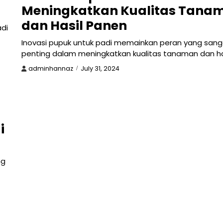
Meningkatkan Kualitas Tana
dan Hasil Panen
di
Inovasi pupuk untuk padi memainkan peran yang sang
penting dalam meningkatkan kualitas tanaman dan ha
adminhannaz
July 31, 2024
i
ng