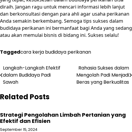
diraih. Jangan ragu untuk mencari informasi lebih lanjut
dan berkonsultasi dengan para ahli agar usaha perikanan
Anda semakin berkembang. Semoga tips sukses dalam
budidaya perikanan ini bermanfaat bagi Anda yang sedang
atau akan memulai bisnis di bidang ini. Sukses selalu!
Tagged
cara kerja budidaya perikanan
Post
Langkah-Langkah Efektif
Rahasia Sukses dalam
dalam Budidaya Padi
Mengolah Padi Menjadi
navigation
Sawah
Beras yang Berkualitas
Related Posts
Strategi Pengolahan Limbah Pertanian yang
Efektif dan Efisien
September 15, 2024