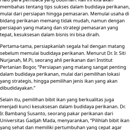
membahas tentang tips sukses dalam budidaya perikanan,
mulai dari persiapan hingga pemasaran. Memulai usaha di
bidang perikanan memang tidak mudah, namun dengan
persiapan yang matang dan strategi pemasaran yang
tepat, kesuksesan dalam bisnis ini bisa diraih.
Pertama-tama, persiapkanlah segala hal dengan matang
sebelum memulai budidaya perikanan. Menurut Dr. Ir. Siti
Nurjanah, M.Pi, seorang ahli perikanan dari Institut
Pertanian Bogor, “Persiapan yang matang sangat penting
dalam budidaya perikanan, mulai dari pemilihan lokasi
yang strategis, hingga pemilihan jenis ikan yang akan
dibudidayakan.”
Selain itu, pemilihan bibit ikan yang berkualitas juga
menjadi kunci kesuksesan dalam budidaya perikanan. Dr.
Ir. Bambang Susanto, seorang pakar perikanan dari
Universitas Gadjah Mada, menyarankan, “Pilihlah bibit ikan
yang sehat dan memiliki pertumbuhan yang cepat agar