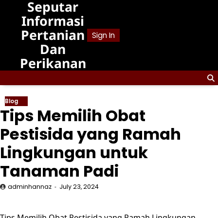
Seputar
Skip
to
Informasi
content
Pertanian
Sign In
Dan
Perikanan
Blog
Tips Memilih Obat
Pestisida yang Ramah
Lingkungan untuk
Tanaman Padi
adminhannaz
July 23, 2024
Tips Memilih Obat Pestisida yang Ramah Lingkungan