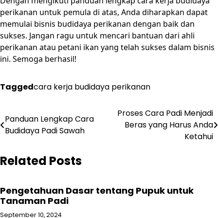
Dengan mengikuti panduan lengkap cara kerja budidaya
perikanan untuk pemula di atas, Anda diharapkan dapat
memulai bisnis budidaya perikanan dengan baik dan
sukses. Jangan ragu untuk mencari bantuan dari ahli
perikanan atau petani ikan yang telah sukses dalam bisnis
ini. Semoga berhasil!
Tagged
cara kerja budidaya perikanan
Post
Proses Cara Padi Menjadi
Panduan Lengkap Cara
Beras yang Harus Anda
navigation
Budidaya Padi Sawah
Ketahui
Related Posts
Pengetahuan Dasar tentang Pupuk untuk
Tanaman Padi
September 10, 2024