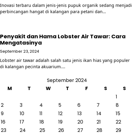
Inovasi terbaru dalam jenis-jenis pupuk organik sedang menjadi
perbincangan hangat di kalangan para petani dan…
Penyakit dan Hama Lobster Air Tawar: Cara
Mengatasinya
September 23, 2024
Lobster air tawar adalah salah satu jenis ikan hias yang populer
di kalangan pecinta akuarium.…
September 2024
M
T
W
T
F
S
S
1
2
3
4
5
6
7
8
9
10
11
12
13
14
15
16
17
18
19
20
21
22
23
24
25
26
27
28
29