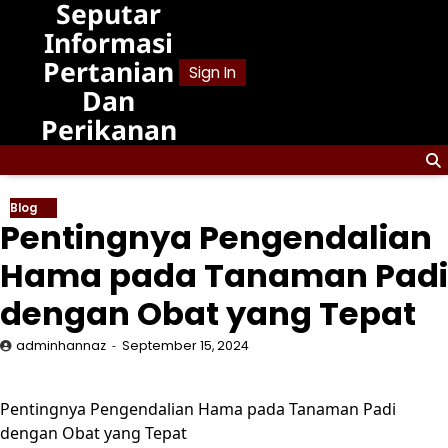
Seputar
Skip
to
Informasi
content
Pertanian
Sign In
Dan
Perikanan
Blog
Pentingnya Pengendalian
Hama pada Tanaman Padi
dengan Obat yang Tepat
adminhannaz
September 15, 2024
Pentingnya Pengendalian Hama pada Tanaman Padi
dengan Obat yang Tepat