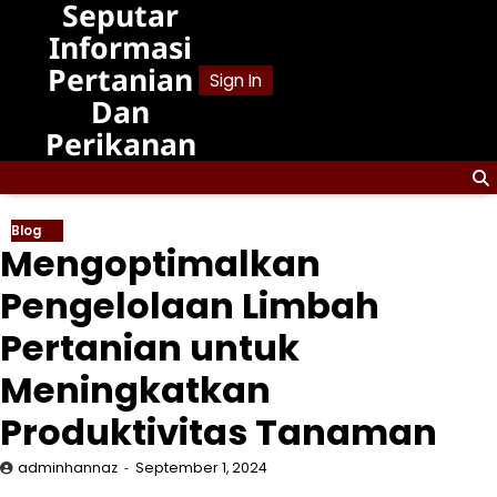
Seputar
Skip
to
Informasi
content
Pertanian
Sign In
Dan
Perikanan
Blog
Mengoptimalkan
Pengelolaan Limbah
Pertanian untuk
Meningkatkan
Produktivitas Tanaman
adminhannaz
September 1, 2024