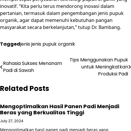
inovatif. “Kita perlu terus mendorong inovasi dalam
pertanian, termasuk dalam pengembangan jenis pupuk
organik, agar dapat memenuhi kebutuhan pangan
masyarakat secara berkelanjutan,” tutup Dr. Bambang.
Tagged
jenis jenis pupuk organik
Post
Tips Menggunakan Pupuk
Rahasia Sukses Menanam
untuk Meningkatkan
navigation
Padi di Sawah
Produksi Padi
Related Posts
Mengoptimalkan Hasil Panen Padi Menjadi
Beras yang Berkualitas Tinggi
July 27, 2024
Mengoptimalkan hasil panen padi menjadi beras yang