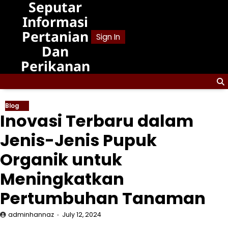
Seputar
Skip
to
Informasi
content
Pertanian
Sign In
Dan
Perikanan
Blog
Inovasi Terbaru dalam
Jenis-Jenis Pupuk
Organik untuk
Meningkatkan
Pertumbuhan Tanaman
adminhannaz
July 12, 2024