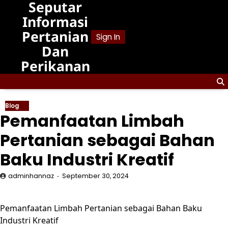
Seputar
Skip
to
Informasi
content
Pertanian
Sign In
Dan
Perikanan
Blog
Pemanfaatan Limbah
Pertanian sebagai Bahan
Baku Industri Kreatif
adminhannaz
September 30, 2024
Pemanfaatan Limbah Pertanian sebagai Bahan Baku
Industri Kreatif