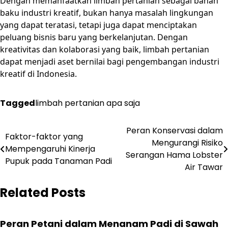
Dengan memanfaatkan limbah pertanian sebagai bahan
baku industri kreatif, bukan hanya masalah lingkungan
yang dapat teratasi, tetapi juga dapat menciptakan
peluang bisnis baru yang berkelanjutan. Dengan
kreativitas dan kolaborasi yang baik, limbah pertanian
dapat menjadi aset bernilai bagi pengembangan industri
kreatif di Indonesia.
Tagged
limbah pertanian apa saja
Post
Peran Konservasi dalam
Faktor-faktor yang
Mengurangi Risiko
navigation
Mempengaruhi Kinerja
Serangan Hama Lobster
Pupuk pada Tanaman Padi
Air Tawar
Related Posts
Peran Petani dalam Menanam Padi di Sawah