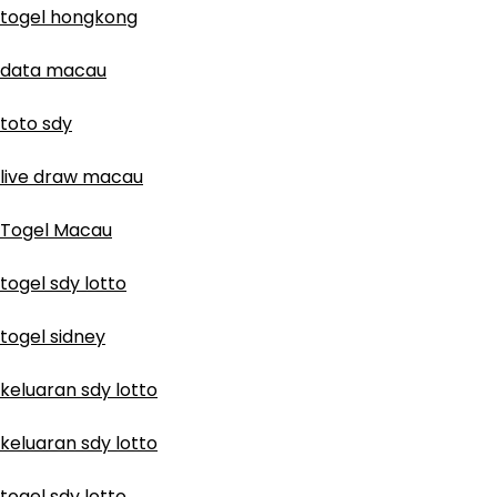
togel hongkong
data macau
toto sdy
live draw macau
Togel Macau
togel sdy lotto
togel sidney
keluaran sdy lotto
keluaran sdy lotto
togel sdy lotto