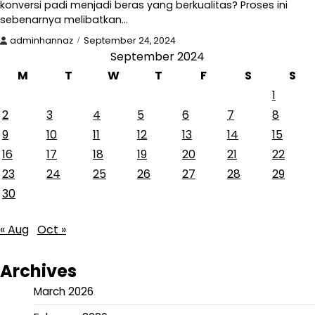
konversi padi menjadi beras yang berkualitas? Proses ini
sebenarnya melibatkan…
adminhannaz
September 24, 2024
September 2024
M
T
W
T
F
S
S
1
2
3
4
5
6
7
8
9
10
11
12
13
14
15
16
17
18
19
20
21
22
23
24
25
26
27
28
29
30
« Aug
Oct »
Archives
March 2026