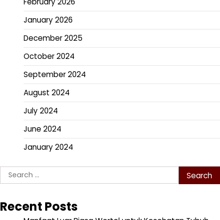
February 2026
January 2026
December 2025
October 2024
September 2024
August 2024
July 2024
June 2024
January 2024
Search
for:
Recent Posts