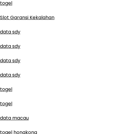
togel
Slot Garansi Kekalahan
data sdy
data sdy
data sdy
data sdy
togel
togel
data macau
togel hongkong