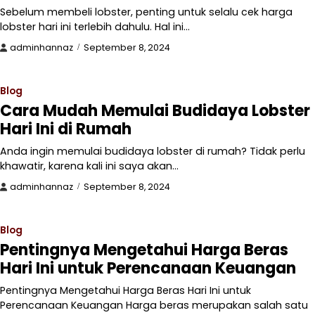
Sebelum membeli lobster, penting untuk selalu cek harga
lobster hari ini terlebih dahulu. Hal ini…
adminhannaz
September 8, 2024
Blog
Cara Mudah Memulai Budidaya Lobster
Hari Ini di Rumah
Anda ingin memulai budidaya lobster di rumah? Tidak perlu
khawatir, karena kali ini saya akan…
adminhannaz
September 8, 2024
Blog
Pentingnya Mengetahui Harga Beras
Hari Ini untuk Perencanaan Keuangan
Pentingnya Mengetahui Harga Beras Hari Ini untuk
Perencanaan Keuangan Harga beras merupakan salah satu