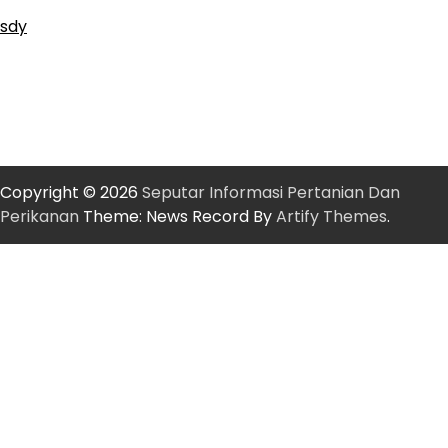
sdy
Copyright © 2026
Seputar Informasi Pertanian Dan
Perikanan
Theme: News Record By
Artify Themes
.