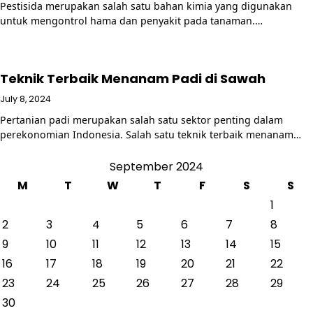
Pestisida merupakan salah satu bahan kimia yang digunakan
untuk mengontrol hama dan penyakit pada tanaman.…
Teknik Terbaik Menanam Padi di Sawah
July 8, 2024
Pertanian padi merupakan salah satu sektor penting dalam
perekonomian Indonesia. Salah satu teknik terbaik menanam…
September 2024
M
T
W
T
F
S
S
1
2
3
4
5
6
7
8
9
10
11
12
13
14
15
16
17
18
19
20
21
22
23
24
25
26
27
28
29
30