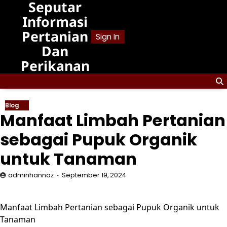
Seputar
Skip
to
Informasi
content
Pertanian
Sign In
Dan
Perikanan
Blog
Manfaat Limbah Pertanian
sebagai Pupuk Organik
untuk Tanaman
adminhannaz
September 19, 2024
Manfaat Limbah Pertanian sebagai Pupuk Organik untuk
Tanaman