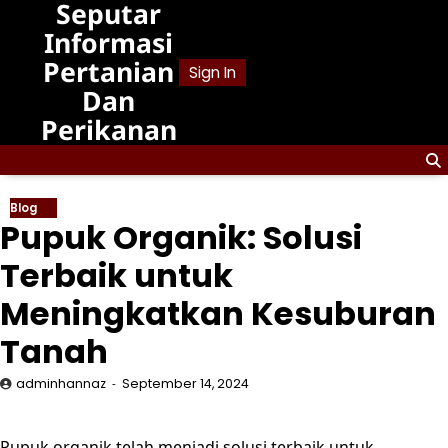
Seputar
Skip
to
Informasi
content
Pertanian
Sign In
Dan
Perikanan
Blog
Pupuk Organik: Solusi
Terbaik untuk
Meningkatkan Kesuburan
Tanah
adminhannaz
September 14, 2024
Pupuk organik telah menjadi solusi terbaik untuk