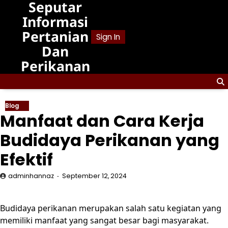
Seputar
Skip
to
Informasi
content
Pertanian
Sign In
Dan
Perikanan
Blog
Manfaat dan Cara Kerja
Budidaya Perikanan yang
Efektif
adminhannaz
September 12, 2024
Budidaya perikanan merupakan salah satu kegiatan yang
memiliki manfaat yang sangat besar bagi masyarakat.