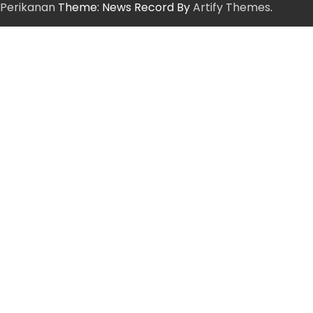
Perikanan
Theme: News Record By
Artify Themes
.