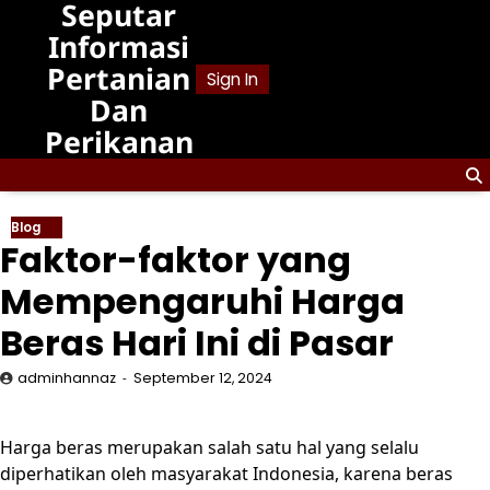
Seputar
Skip
to
Informasi
content
Pertanian
Sign In
Dan
Perikanan
Blog
Faktor-faktor yang
Mempengaruhi Harga
Beras Hari Ini di Pasar
adminhannaz
September 12, 2024
Harga beras merupakan salah satu hal yang selalu
diperhatikan oleh masyarakat Indonesia, karena beras