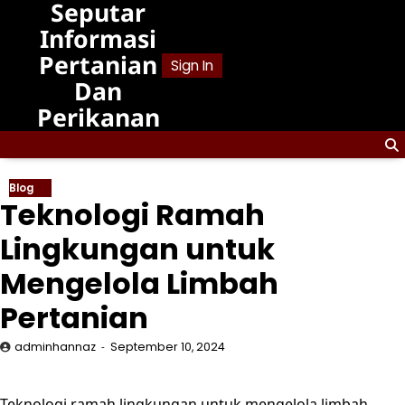
Seputar
Skip
to
Informasi
content
Pertanian
Sign In
Dan
Perikanan
Blog
Teknologi Ramah
Lingkungan untuk
Mengelola Limbah
Pertanian
adminhannaz
September 10, 2024
Teknologi ramah lingkungan untuk mengelola limbah