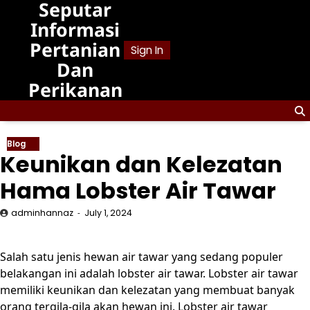
Seputar
Skip
to
Informasi
content
Pertanian
Sign In
Dan
Perikanan
Blog
Keunikan dan Kelezatan
Hama Lobster Air Tawar
adminhannaz
July 1, 2024
Salah satu jenis hewan air tawar yang sedang populer
belakangan ini adalah lobster air tawar. Lobster air tawar
memiliki keunikan dan kelezatan yang membuat banyak
orang tergila-gila akan hewan ini. Lobster air tawar