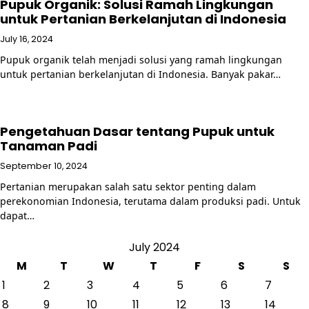
Pupuk Organik: Solusi Ramah Lingkungan
untuk Pertanian Berkelanjutan di Indonesia
July 16, 2024
Pupuk organik telah menjadi solusi yang ramah lingkungan
untuk pertanian berkelanjutan di Indonesia. Banyak pakar…
Pengetahuan Dasar tentang Pupuk untuk
Tanaman Padi
September 10, 2024
Pertanian merupakan salah satu sektor penting dalam
perekonomian Indonesia, terutama dalam produksi padi. Untuk
dapat…
July 2024
M
T
W
T
F
S
S
1
2
3
4
5
6
7
8
9
10
11
12
13
14