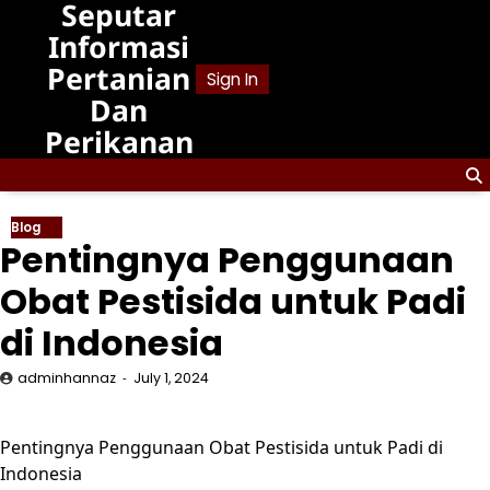
Seputar
Skip
to
Informasi
content
Pertanian
Sign In
Dan
Perikanan
Blog
Pentingnya Penggunaan
Obat Pestisida untuk Padi
di Indonesia
adminhannaz
July 1, 2024
Pentingnya Penggunaan Obat Pestisida untuk Padi di
Indonesia