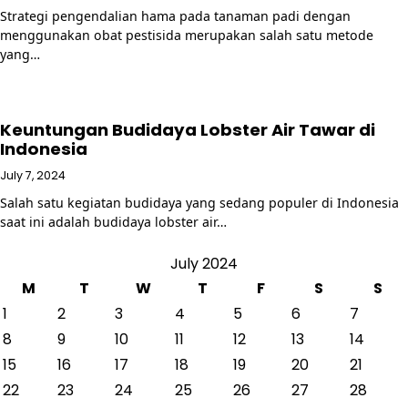
Strategi pengendalian hama pada tanaman padi dengan
menggunakan obat pestisida merupakan salah satu metode
yang…
Keuntungan Budidaya Lobster Air Tawar di
Indonesia
July 7, 2024
Salah satu kegiatan budidaya yang sedang populer di Indonesia
saat ini adalah budidaya lobster air…
July 2024
M
T
W
T
F
S
S
1
2
3
4
5
6
7
8
9
10
11
12
13
14
15
16
17
18
19
20
21
22
23
24
25
26
27
28