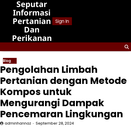
Seputar
Skip
to
Informasi
content
Pertanian
Sign In
Dan
Perikanan
Blog
Pengolahan Limbah
Pertanian dengan Metode
Kompos untuk
Mengurangi Dampak
Pencemaran Lingkungan
adminhannaz
September 28, 2024