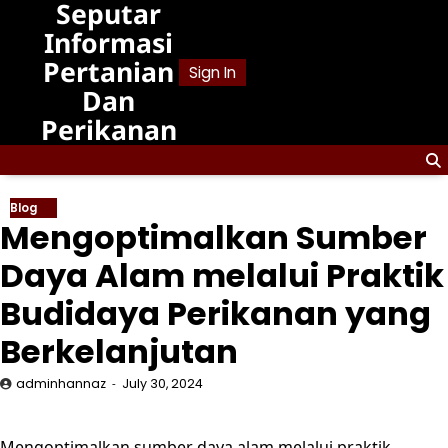
Seputar
Skip
to
Informasi
content
Pertanian
Sign In
Dan
Perikanan
Blog
Mengoptimalkan Sumber
Daya Alam melalui Praktik
Budidaya Perikanan yang
Berkelanjutan
adminhannaz
July 30, 2024
Mengoptimalkan sumber daya alam melalui praktik