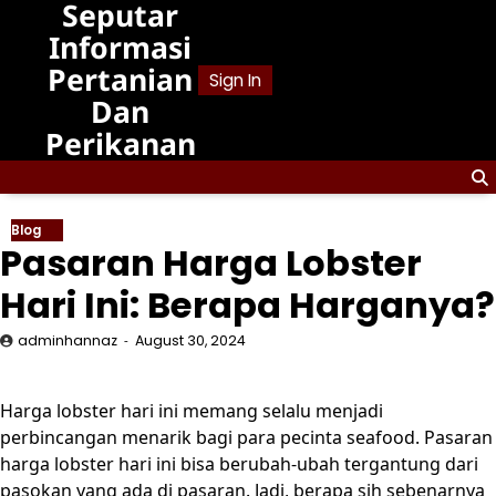
Seputar
Skip
to
Informasi
content
Pertanian
Sign In
Dan
Perikanan
Blog
Pasaran Harga Lobster
Hari Ini: Berapa Harganya?
adminhannaz
August 30, 2024
Harga lobster hari ini memang selalu menjadi
perbincangan menarik bagi para pecinta seafood. Pasaran
harga lobster hari ini bisa berubah-ubah tergantung dari
pasokan yang ada di pasaran. Jadi, berapa sih sebenarnya