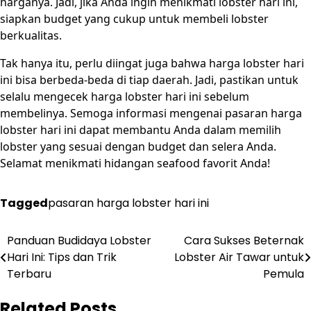
harganya. Jadi, jika Anda ingin menikmati lobster hari ini,
siapkan budget yang cukup untuk membeli lobster
berkualitas.
Tak hanya itu, perlu diingat juga bahwa harga lobster hari
ini bisa berbeda-beda di tiap daerah. Jadi, pastikan untuk
selalu mengecek harga lobster hari ini sebelum
membelinya. Semoga informasi mengenai pasaran harga
lobster hari ini dapat membantu Anda dalam memilih
lobster yang sesuai dengan budget dan selera Anda.
Selamat menikmati hidangan seafood favorit Anda!
Tagged
pasaran harga lobster hari ini
Post
Panduan Budidaya Lobster
Cara Sukses Beternak
Hari Ini: Tips dan Trik
Lobster Air Tawar untuk
navigation
Terbaru
Pemula
Related Posts