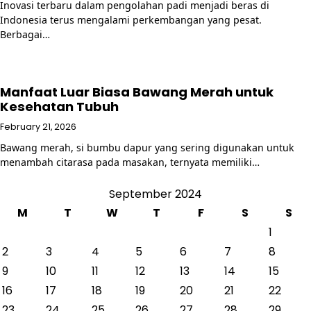
Inovasi terbaru dalam pengolahan padi menjadi beras di
Indonesia terus mengalami perkembangan yang pesat.
Berbagai…
Manfaat Luar Biasa Bawang Merah untuk
Kesehatan Tubuh
February 21, 2026
Bawang merah, si bumbu dapur yang sering digunakan untuk
menambah citarasa pada masakan, ternyata memiliki…
September 2024
M
T
W
T
F
S
S
1
2
3
4
5
6
7
8
9
10
11
12
13
14
15
16
17
18
19
20
21
22
23
24
25
26
27
28
29