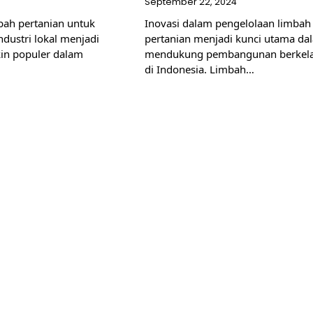
September 22, 2024
bah pertanian untuk
Inovasi dalam pengelolaan limbah
ustri lokal menjadi
pertanian menjadi kunci utama da
in populer dalam
mendukung pembangunan berkela
…
di Indonesia. Limbah…