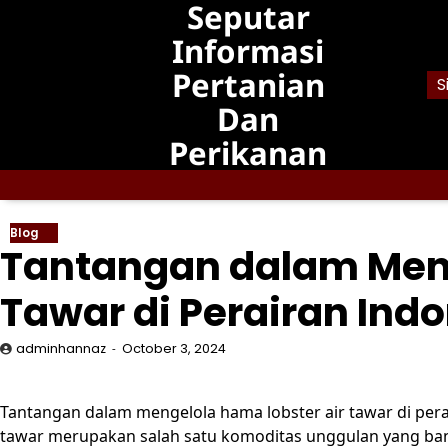
Seputar
Skip
to
Informasi
content
Pertanian
S
Dan
Perikanan
Blog
Tantangan dalam Meng
Tawar di Perairan Ind
adminhannaz
October 3, 2024
Tantangan dalam mengelola hama lobster air tawar di pera
tawar merupakan salah satu komoditas unggulan yang ban