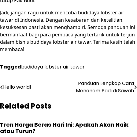
tutup Pak Budi.
Jadi, jangan ragu untuk mencoba budidaya lobster air
tawar di Indonesia. Dengan kesabaran dan ketelitian,
kesuksesan pasti akan menghampiri. Semoga panduan ini
bermanfaat bagi para pembaca yang tertarik untuk terjun
dalam bisnis budidaya lobster air tawar. Terima kasih telah
membaca!
Tagged
budidaya lobster air tawar
Post
Panduan Lengkap Cara
Hello world!
Menanam Padi di Sawah
navigation
Related Posts
Tren Harga Beras Hari Ini: Apakah Akan Naik
atau Turun?