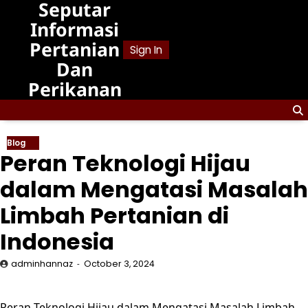
Seputar
Skip
to
Informasi
content
Pertanian
Sign In
Dan
Perikanan
Blog
Peran Teknologi Hijau
dalam Mengatasi Masalah
Limbah Pertanian di
Indonesia
adminhannaz
October 3, 2024
Peran Teknologi Hijau dalam Mengatasi Masalah Limbah