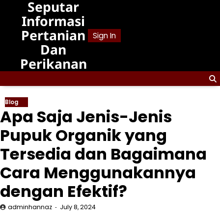
Seputar
Skip
to
Informasi
content
Pertanian
Sign In
Dan
Perikanan
Blog
Apa Saja Jenis-Jenis
Pupuk Organik yang
Tersedia dan Bagaimana
Cara Menggunakannya
dengan Efektif?
adminhannaz
July 8, 2024